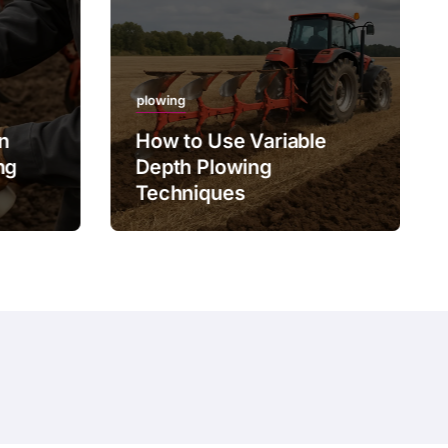
plowing
on
How to Use Variable
ng
Depth Plowing
Techniques