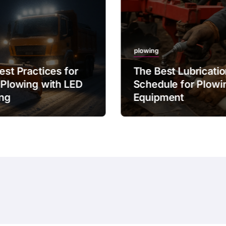
plowing
est Practices for
The Best Lubricati
 Plowing with LED
Schedule for Plowi
ing
Equipment