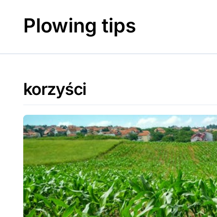
Skip
to
Plowing tips
content
korzyści